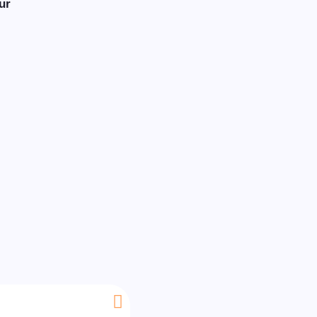
ur
Eignen 