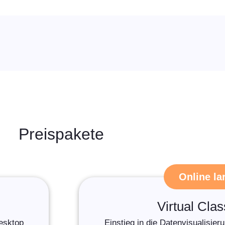
Preispakete
Online la
Virtual Cla
Desktop
Einstieg in die Datenvisualisie