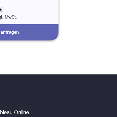
 €
gl. MwSt.
 anfragen
bleau Online