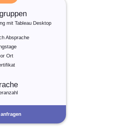
gruppen
rung mit Tableau Desktop
ach Absprache
ngstage
or Ort
tifikat
rache
eranzahl
 anfragen