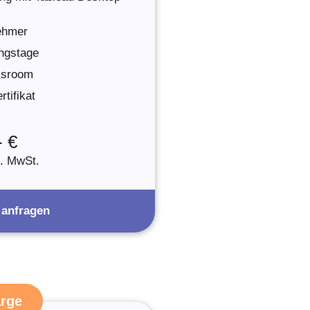
nehmer
ngstage
assroom
tifikat
- €
l. MwSt.
 anfragen
arge