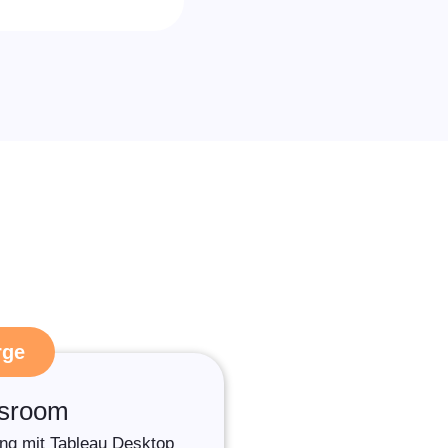
rge
ssroom
rung mit Tableau Desktop