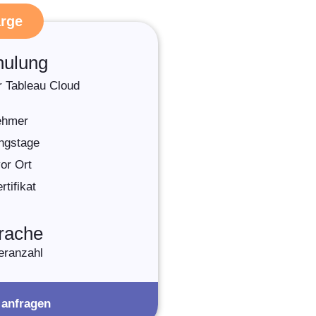
arge
hulung
r Tableau Cloud
nehmer
ngstage
or Ort
tifikat
rache
eranzahl
 anfragen