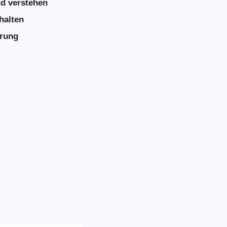
ud verstehen
halten
erung