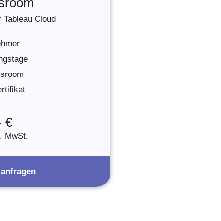
ssroom
r Tableau Cloud
nehmer
ngstage
assroom
tifikat
- €
l. MwSt.
 anfragen